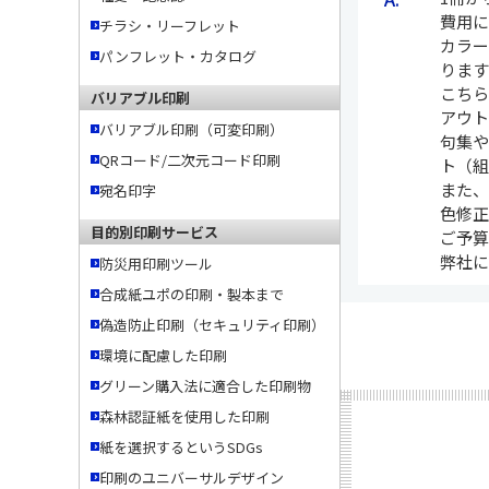
費用に
チラシ・リーフレット
カラー
パンフレット・カタログ
ります
こち
バリアブル印刷
アウ
バリアブル印刷（可変印刷）
句集
QRコード/二次元コード印刷
ト（
また、
宛名印字
色修正
目的別印刷サービス
ご予
弊社
防災用印刷ツール
合成紙ユポの印刷・製本まで
偽造防止印刷（セキュリティ印刷）
環境に配慮した印刷
グリーン購入法に適合した印刷物
森林認証紙を使用した印刷
紙を選択するというSDGs
印刷のユニバーサルデザイン