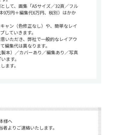
して、画集「A5サイズ／32頁／フル
体9万円＋編集代6万円、税別）はかか
スキャン（色修正なし）や、簡単なレイ
プしていきます。
用意いただき、弊社で一般的なレイアウ
って編集代は異なります。
上製本）／カバーあり／編集あり／写真
ざいます。
たします。
。
様へ

当者よりご連絡いたします。