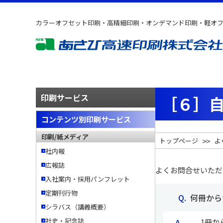
カラーオフセット印刷・高精細印刷・オンデマンド印刷・軽オ
印刷サービス
［６］
コンテンツ別印刷サービス
印刷/紙メディア
トップページ
よ
社内報
広報誌
よくお問合せいただ
入社案内・採用パンフレット
定期刊行物
Q.  
何冊から
シラバス（講義概要）
社史・記念誌
A.  
1冊か