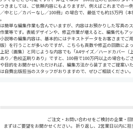
つきましては、ご依頼内容にもよりますが、例えばこれまでの一例と
／中とじ／カバーなし／100冊」の場合で、最低でも約15万円（本
。
らは簡単な編集作業も含んでいますが、内容はお預かりした写真の
ト作業等です。表紙デザインや、修正作業が増えると、編集代もアッ
や小説等の編集内容は、基本的にはテキストデータをお客さまでご
組版）を行うことが多いのですが、こちらも頁数や修正の回数によ
上記（画集）と同じような内容でも「A4サイズ／ハードカバー（
あり／色校正刷りあり」ですと、100冊で100万円以上の場合もご
算や目的をお聞かせいただければ、編集方法から装丁までご提案い
には自費出版担当のスタッフがおりますので、ぜひご相談ください
ご注文・お問い合わせをご検討の企業・団体
まずはご要望をお聞かせください。 折り返し、2営業日以内に担