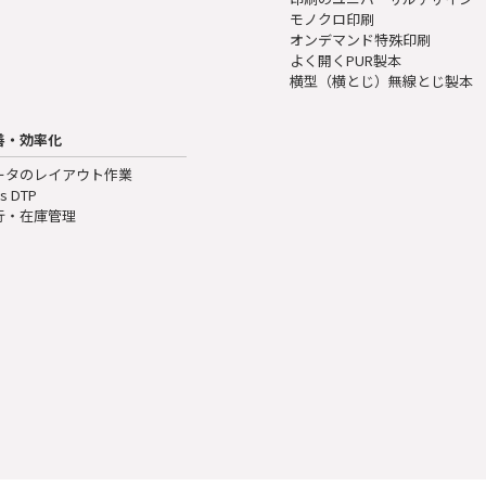
モノクロ印刷
オンデマンド特殊印刷
よく開くPUR製本
横型（横とじ）無線とじ製本
善・効率化
ータのレイアウト作業
s DTP
行・在庫管理