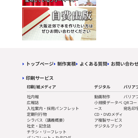
トップページ
制作実積
よくある質問
お問い合わ
印刷サービス
印刷/紙メディア
デジタル
バリア
社内報
動画制作
バリア
広報誌
小規模データベ
QRコ
入社案内・採用パンフレット
ース
宛名印
定期刊行物
CD・DVDメディ
シラバス（講義概要）
ア複製サービス
社史・記念誌
デジタルブック
チラシ・リーフレット
パンフレット・カタログ