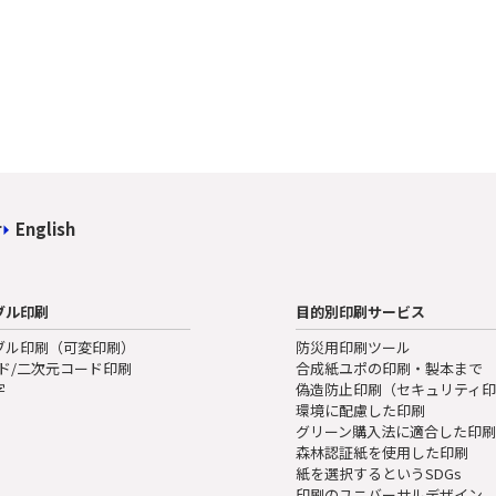
せ
English
ブル印刷
目的別印刷サービス
ブル印刷（可変印刷）
防災用印刷ツール
ード/二次元コード印刷
合成紙ユポの印刷・製本まで
字
偽造防止印刷（セキュリティ
環境に配慮した印刷
グリーン購入法に適合した印
森林認証紙を使用した印刷
紙を選択するというSDGs
印刷のユニバーサルデザイン