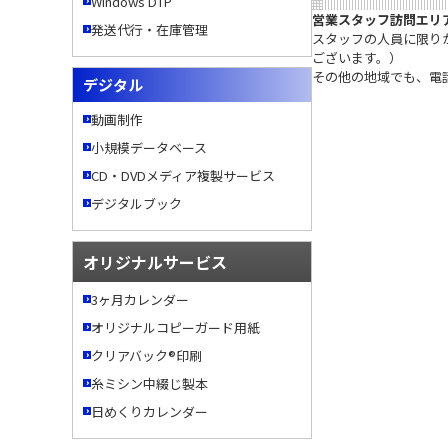
Windows DTP
営業スタッフ訪問エリ
発送代行・在庫管理
スタッフの人員に限り
ございます。）

その他の地域でも、電
デジタル
動画制作
小規模データベース
CD・DVDメディア複製サービス
デジタルブック
オリジナルサービス
3ヶ月カレンダー
オリジナルコピーガード用紙
クリアバック®印刷
糸ミシン中綴じ製本
日めくりカレンダー