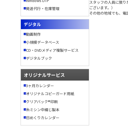
Windows DTP
スタッフの人員に限り
ございます。）

発送代行・在庫管理
その他の地域でも、電
デジタル
動画制作
小規模データベース
CD・DVDメディア複製サービス
デジタルブック
オリジナルサービス
3ヶ月カレンダー
オリジナルコピーガード用紙
クリアバック®印刷
糸ミシン中綴じ製本
日めくりカレンダー