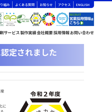
り組み
よくある質問
お知らせ
アクセス
ENGLISH
刷サービス
製作実績
会社概要
採用情報
お問い合わせ
に認定されました
済産
甚化に
する