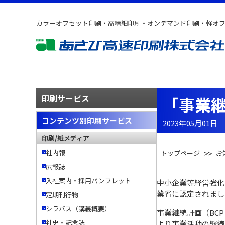
カラーオフセット印刷・高精細印刷・オンデマンド印刷・軽オ
印刷サービス
「事業
コンテンツ別印刷サービス
2023年05月01日
印刷/紙メディア
社内報
トップページ
お
広報誌
入社案内・採用パンフレット
中小企業等経営強化
業省に認定されまし
定期刊行物
シラバス（講義概要）
事業継続計画（BCP：B
社史・記念誌
より事業活動の継続