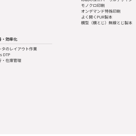
モノクロ印刷
オンデマンド特殊印刷
よく開くPUR製本
横型（横とじ）無線とじ製本
善・効率化
ータのレイアウト作業
s DTP
行・在庫管理