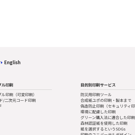
せ
English
ブル印刷
目的別印刷サービス
ブル印刷（可変印刷）
防災用印刷ツール
ード/二次元コード印刷
合成紙ユポの印刷・製本まで
字
偽造防止印刷（セキュリティ
環境に配慮した印刷
グリーン購入法に適合した印
森林認証紙を使用した印刷
紙を選択するというSDGs
印刷のユニバーサルデザイン