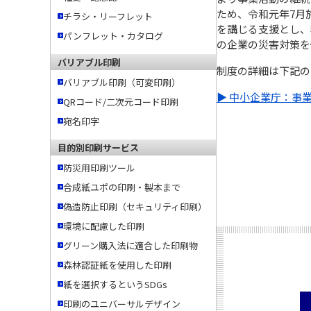
ため、令和元年7月
チラシ・リーフレット
を講じる支援とし、
パンフレット・カタログ
の企業の災害対策を
バリアブル印刷
制度の詳細は下記の
バリアブル印刷（可変印刷）
▶ 中小企業庁：事
QRコード/二次元コード印刷
宛名印字
目的別印刷サービス
防災用印刷ツール
合成紙ユポの印刷・製本まで
偽造防止印刷（セキュリティ印刷）
環境に配慮した印刷
グリーン購入法に適合した印刷物
森林認証紙を使用した印刷
紙を選択するというSDGs
印刷のユニバーサルデザイン