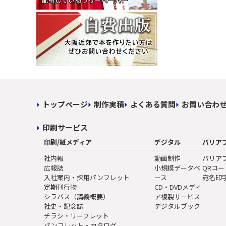
トップページ
制作実積
よくある質問
お問い合わ
印刷サービス
印刷/紙メディア
デジタル
バリア
社内報
動画制作
バリア
広報誌
小規模データベ
QRコ
入社案内・採用パンフレット
ース
宛名印
定期刊行物
CD・DVDメディ
シラバス（講義概要）
ア複製サービス
社史・記念誌
デジタルブック
チラシ・リーフレット
パンフレット・カタログ