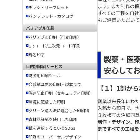
ます。また制作の段
チラシ・リーフレット
すべての工程を自社
パンフレット・カタログ
もご評価いただいて
バリアブル印刷
バリアブル印刷（可変印刷）
QRコード/二次元コード印刷
宛名印字
製薬・医
目的別印刷サービス
安心して
防災用印刷ツール
合成紙ユポの印刷・製本まで
【１】1部か
偽造防止印刷（セキュリティ印刷）
創業以来長年にわた
環境に配慮した印刷
入稿から即日で、さ
グリーン購入法に適合した印刷物
３枚複写の治験同意
森林認証紙を使用した印刷
制作・デザイン、印
紙を選択するというSDGs
まですべての工程を
印刷のユニバーサルデザイン