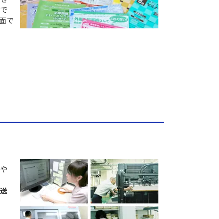
まで
面で
りや
発送