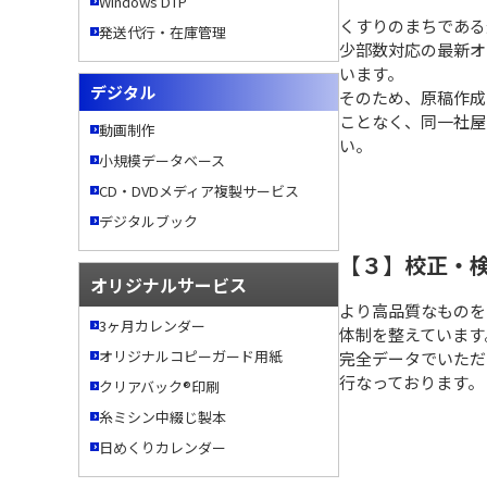
Windows DTP
くすりのまちである
発送代行・在庫管理
少部数対応の最新オ
います。
デジタル
そのため、原稿作成
ことなく、同一社屋
動画制作
い。
小規模データベース
CD・DVDメディア複製サービス
デジタルブック
【３】校正・
オリジナルサービス
より高品質なものを
3ヶ月カレンダー
体制を整えています
オリジナルコピーガード用紙
完全データでいただ
行なっております。
クリアバック®印刷
糸ミシン中綴じ製本
日めくりカレンダー