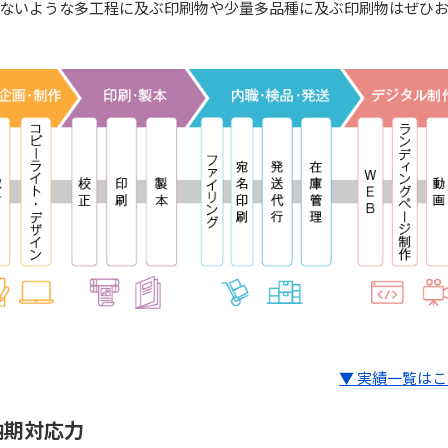
ないような多工程に及ぶ印刷物や少量多品種に及ぶ印刷物はぜひ
▼ 実績一覧は
納期対応力