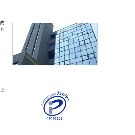
完成
様と
）よ