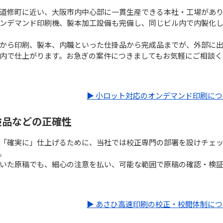
道修町に近い、大阪市内中心部に一貫生産できる本社・工場があ
ンデマンド印刷機、製本加工設備も完備し、同じビル内で内製化
から印刷、製本、内職といった仕掛品から完成品までが、外部に
内で仕上がります。お急ぎの案件につきましてもお気軽にご相談く
▶ 小ロット対応のオンデマンド印刷に
検品などの正確性
「確実に」仕上げるために、当社では校正専門の部署を設けチェ
。
いた原稿でも、細心の注意を払い、可能な範囲で原稿の確認・検
▶ あさひ高速印刷の校正・校閲体制に