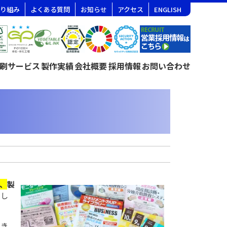
り組み
よくある質問
お知らせ
アクセス
ENGLISH
刷サービス
製作実績
会社概要
採用情報
お問い合わせ
、
製
まし
でき