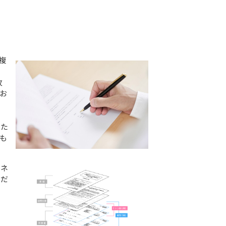
複
枚
お
いた
も
ィネ
ただ