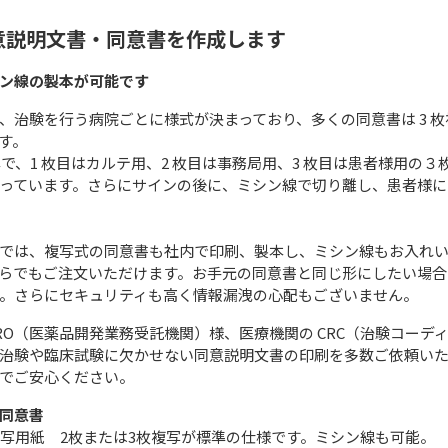
意説明文書・同意書を作成します
ン線の製本が可能です
、治験を行う病院ごとに様式が決まっており、多くの同意書は 3 枚
す。
準で、1 枚目はカルテ用、2 枚目は事務局用、3 枚目は患者様用の３
っています。さらにサインの後に、ミシン線で切り離し、患者様に
では、複写式の同意書も社内で印刷、製本し、ミシン線もお入れ
らでもご注文いただけます。お手元の同意書と同じ形にしたい場合
。さらにセキュリティも高く情報漏洩の心配もございません。
RO（医薬品開発業務受託機関）様、医療機関の CRC（治験コーデ
治験や臨床試験に欠かせない同意説明文書の印刷を多数ご依頼い
でご安心ください。
同意書
複写用紙 2枚または3枚複写が標準の仕様です。ミシン線も可能。