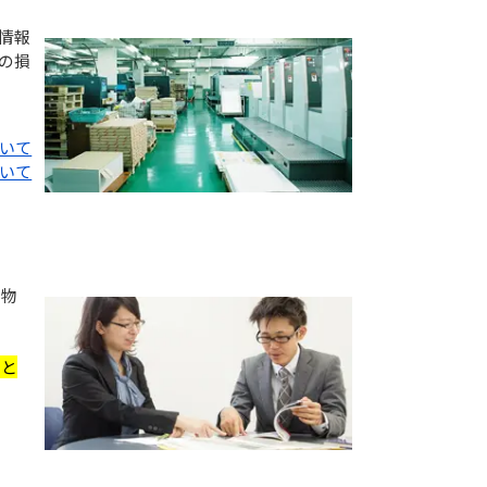
情報
の損
ついて
ついて
刷物
ると