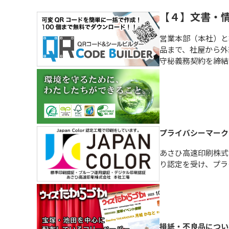
【４】文書・
営業本部（本社）と
品まで、社屋から外
守秘義務契約を締結
プライバシーマーク
あさひ高速印刷株式
り認定を受け、プラ
損紙・不良品につい