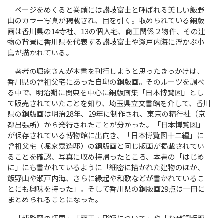
ページをめくると巻頭には讃岐富士と呼ばれる美しい飯野
山のカラー写真が掲載され、目を引く。収められている銅版
画は香川県の14寺社、13の個人宅、商工関係２物件、その建
物の背景に香川県を代表する讃岐富士や瀬戸内海に浮かぶ小
島が描かれている。
著者の堀家さんが本書を刊行しようと思ったきっかけは、
香川県の曾祖父宅にあった自邸の銅版画。そのルーツを調べ
る中で、明治期に関東を中心に銅版画集「日本博覧図」とし
て販売されていたことを知り、埼玉県立文書館を介して、香川
県の銅版画は明治28年、29年に制作され、東京の精行社（京
都出張所）から発行されたことが分かった。「日本博覧図」
が保存されている博物館に出向き、「日本博覧図十二編」に
曾祖父宅（堀家嘉造邸）の銅版画と同じ版画が掲載されてい
ることを確認、写真に収め持帰ったところ、本書の「はじめ
に」にも書かれているように「細密に描かれた建物のほか、
飯野山や瀬戸内海、さらに縁起や和歌などが書かれているこ
とにも興味を持った」。そして香川県の銅版画29点は一冊に
まとめられることになった。
「博覧図の概要」「画工・彫師について」や「なぜ銅版画