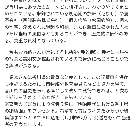
が香川県にあったのか」なども検証され、わかりやすくまと
められている。収録されている明治期の旅館（花びし）や養
蚕会社（西讃製糸株式会社）、個人病院（松岡病院）、個人
の邸宅、添えられた縁起や和歌、また銅版画に描かれた人物
からは当時の風俗なども知ることができ、歴史的に価値のあ
る、貴重な資料となっている。
今もお遍路さんが巡礼する札所9ヶ寺と他5ヶ寺社には現在
の写真と説明文が掲載されているので身近に感じることがで
き興味が深まる。
堀家さんは香川県の貴重な財産として、この銅版画を保存
し検証するためにも博物館や教育委員会などの協力を得て、
香川県の歴史を伝える本として改めて刊行できれば、と次な
る期待を込めて「あとがき」を結んでいる。
※著者のご好意により読者５名に『明治時代における香川県
の銅版画』をプレゼント。希望する方はウィズたからづか編
集部までハガキでお申込を（1月末締切）。発送をもって当選
者の発表とします。