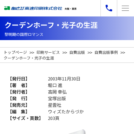
クーデンホーフ・光子の生涯
黎明期の国際ロマンス
トップページ
印刷サービス
自費出版
自費出版事例
クーデンホーフ・光子の生涯
【発行日】
2003年11月30日
【著 者】
堀口 進
【発行者】
高岡 幸弘
【発 行】
宝塚出版
【発売元】
星雲社
【編 集】
ウィズたからづか
【サイズ・頁数】
203頁