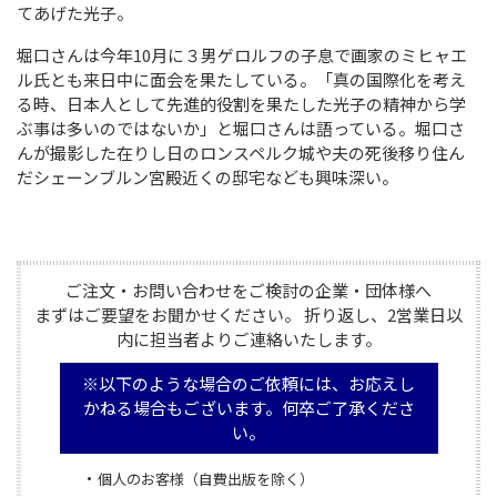
てあげた光子。
堀口さんは今年10月に３男ゲロルフの子息で画家のミヒャエ
ル氏とも来日中に面会を果たしている。「真の国際化を考え
る時、日本人として先進的役割を果たした光子の精神から学
ぶ事は多いのではないか」と堀口さんは語っている。堀口さ
んが撮影した在りし日のロンスペルク城や夫の死後移り住ん
だシェーンブルン宮殿近くの邸宅なども興味深い。
ご注文・お問い合わせをご検討の企業・団体様へ

まずはご要望をお聞かせください。 折り返し、2営業日以
内に担当者よりご連絡いたします。
※以下のような場合のご依頼には、お応えし
かねる場合もございます。何卒ご了承くださ
い。
個人のお客様（自費出版を除く）