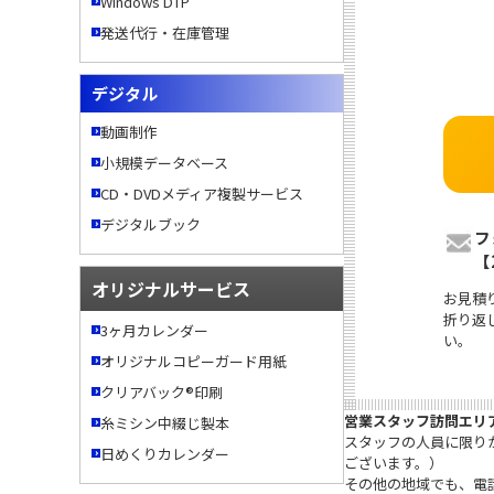
Windows DTP
発送代行・在庫管理
デジタル
動画制作
小規模データベース
CD・DVDメディア複製サービス
デジタルブック
フ
【
オリジナルサービス
お見積
折り返
3ヶ月カレンダー
い。
オリジナルコピーガード用紙
クリアバック®印刷
営業スタッフ訪問エリ
糸ミシン中綴じ製本
スタッフの人員に限り
日めくりカレンダー
ございます。）

その他の地域でも、電