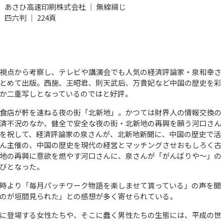
さひ高速印刷株式会社 ｜ 無線綴じ
四六判 ｜ 224頁
視点から考察し、テレビや講演会でも人気の経済評論家・泉和幸
とめて出版。西施、王昭君、則天武后、万貴妃など中国の歴史を彩
か二重写しとなっているのではと好評。
食店が軒を連ねる夜の街「北新地」。かつては財界人の情報交換
済不況のなか、健全で安全な夜の街・北新地の再興を願う河口さ
を祝して、経済評論家の泉さんが、北新地新聞に、中国の歴史で
ん主催の、中国の歴史を現代の経営とマッチングさせおもしろく
地の再興に意欲を燃やす河口さんに、泉さんが「がんばりや〜」の
びとなった。
時より「毎月パッチワーク物語を楽しませて貰っている」の声を
のが垣間見られた」との感想が多く寄せられている。
に登場する女性たちや、そこに蠢く男性たちの生態には、平成の