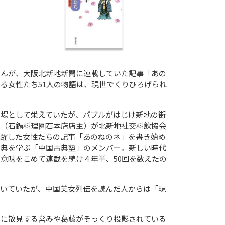
さんが、大阪北新地新聞に連載していた記事「あの
る女性たち51人の物語は、現世でくりひろげられ
の場として栄えていたが、バブルがはじけ新地の街
ん（石鍋料理圓石本店店主）が北新地社交料飲協会
活躍した女性たちの記事「あのねのネ」を書き始め
古典を学ぶ「中国古典塾」のメンバー。新しい時代
意味をこめて連載を続け４年半、50回を数えたの
聞いていたが、中国美女列伝を読んだ人からは「現
世に散見する営みや葛藤がそっくり投影されている