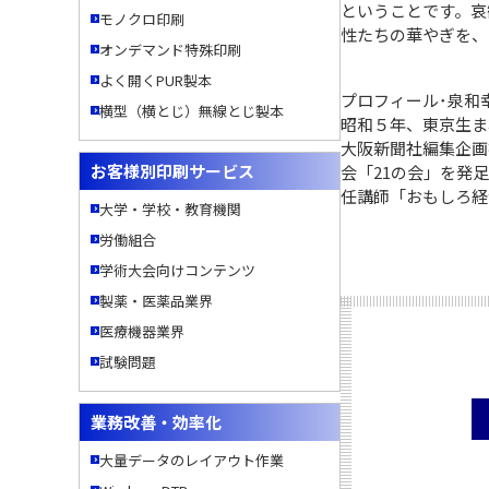
ということです。哀
モノクロ印刷
性たちの華やぎを、
オンデマンド特殊印刷
よく開くPUR製本
プロフィール･泉和
横型（横とじ）無線とじ製本
昭和５年、東京生ま
大阪新聞社編集企画
お客様別印刷サービス
会「21の会」を発
任講師「おもしろ経
大学・学校・教育機関
労働組合
学術大会向けコンテンツ
製薬・医薬品業界
医療機器業界
試験問題
業務改善・効率化
大量データのレイアウト作業