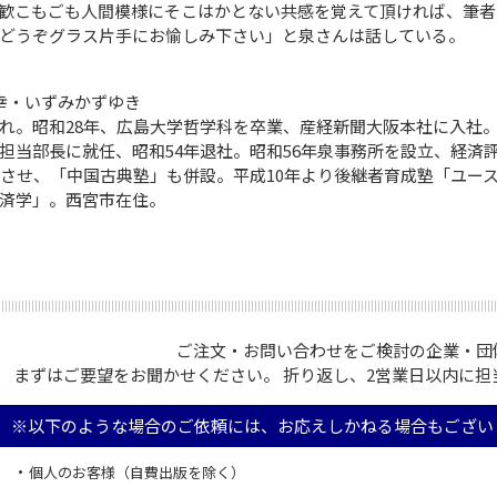
歓こもごも人間模様にそこはかとない共感を覚えて頂ければ、筆者
どうぞグラス片手にお愉しみ下さい」と泉さんは話している。
幸・いずみかずゆき
れ。昭和28年、広島大学哲学科を卒業、産経新聞大阪本社に入社
担当部長に就任、昭和54年退社。昭和56年泉事務所を設立、経済
足させ、「中国古典塾」も併設。平成10年より後継者育成塾「ユー
済学」。西宮市在住。
ご注文・お問い合わせをご検討の企業・団体
まずはご要望をお聞かせください。 折り返し、2営業日以内に担
※以下のような場合のご依頼には、お応えしかねる場合もござい
個人のお客様（自費出版を除く）