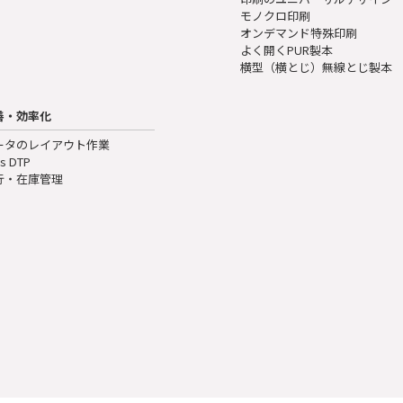
モノクロ印刷
オンデマンド特殊印刷
よく開くPUR製本
横型（横とじ）無線とじ製本
善・効率化
ータのレイアウト作業
s DTP
行・在庫管理