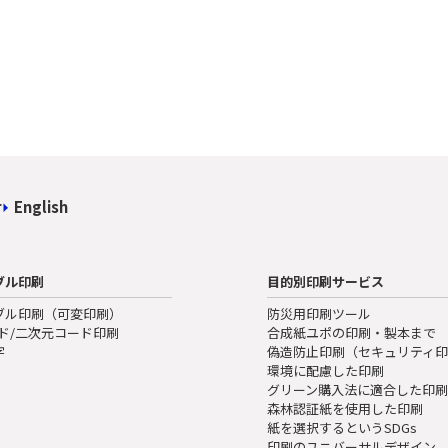
せ
English
ブル印刷
目的別印刷サービス
ブル印刷（可変印刷）
防災用印刷ツール
ード/二次元コード印刷
合成紙ユポの印刷・製本まで
字
偽造防止印刷（セキュリティ
環境に配慮した印刷
グリーン購入法に適合した印
森林認証紙を使用した印刷
紙を選択するというSDGs
印刷のユニバーサルデザイン