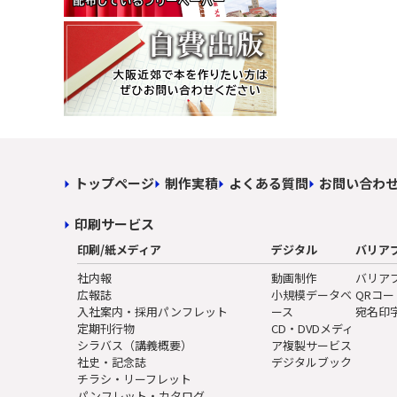
トップページ
制作実積
よくある質問
お問い合わ
印刷サービス
印刷/紙メディア
デジタル
バリア
社内報
動画制作
バリア
広報誌
小規模データベ
QRコ
入社案内・採用パンフレット
ース
宛名印
定期刊行物
CD・DVDメディ
シラバス（講義概要）
ア複製サービス
社史・記念誌
デジタルブック
チラシ・リーフレット
パンフレット・カタログ