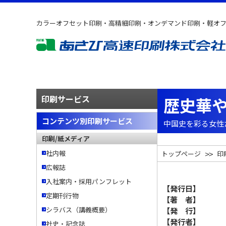
カラーオフセット印刷・高精細印刷・オンデマンド印刷・軽オ
印刷サービス
歴史華
コンテンツ別印刷サービス
中国史を彩る女性
印刷/紙メディア
社内報
トップページ
印
広報誌
入社案内・採用パンフレット
【発行日】
200
定期刊行物
【著 者】
泉
シラバス（講義概要）
【発 行】
圓
【発行者】
河口
社史・記念誌