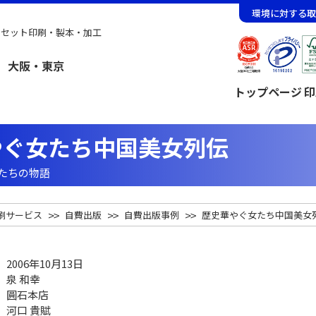
環境に対する取
フセット印刷・製本・加工
トップページ
印
やぐ女たち中国美女列伝
たちの物語
刷サービス
自費出版
自費出版事例
歴史華やぐ女たち中国美女
6年10月13日
 和幸
石本店
 貴賦