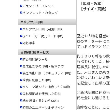
【印刷・製本】
あ
チラシ・リーフレット
【サイズ・頁数】
パンフレット・カタログ
バリアブル印刷
バリアブル印刷（可変印刷）
歴史や人物を経営の
QRコード/二次元コード印刷
ねのネ」を一冊にま
宛名印字
ているドラマとどこ
目的別印刷サービス
約３０００軒もの飲
防災用印刷ツール
も様変わりした。経
合成紙ユポの印刷・製本まで
理事長に就任したの
た。河口さんは泉さ
偽造防止印刷（セキュリティ印刷）
に似つかわしい北新
環境に配慮した印刷
を記念して出版の運
グリーン購入法に適合した印刷物
北新地新聞に連載当
森林認証紙を使用した印刷
代社会にも通じるも
紙を選択するというSDGs
奇妙なことに、ここ
印刷のユニバーサルデザイン